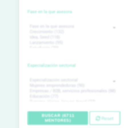
Fase en la que asesora
Especialización sectorial
BUSCAR (6711
Reset
MENTORES)