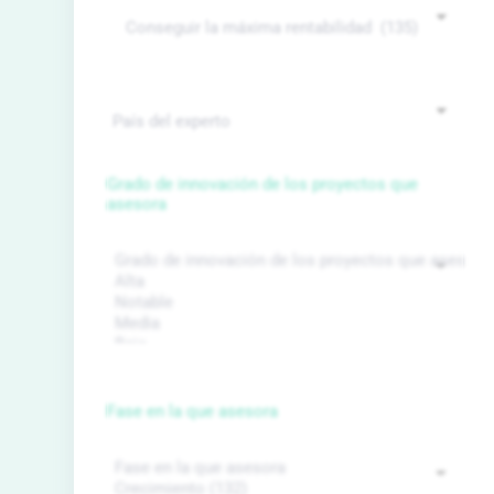
Grado de innovación de los proyectos que
asesora
Fase en la que asesora