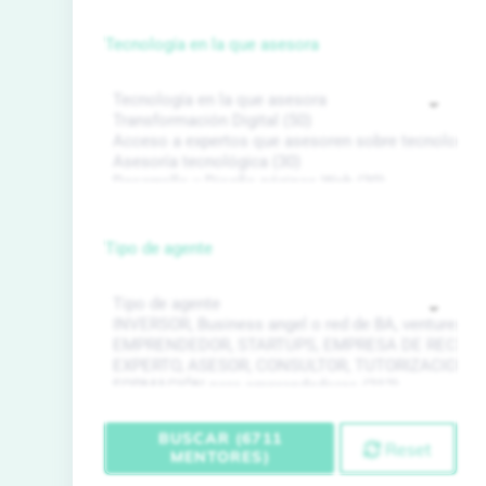
Tecnología en la que asesora
Tipo de agente
BUSCAR (6711
Reset
MENTORES)