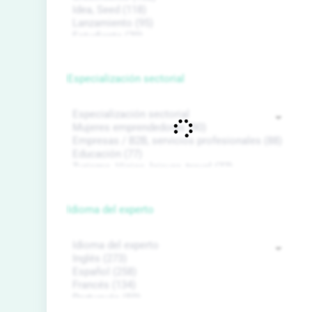
Especialización sectorial
Idioma del experto