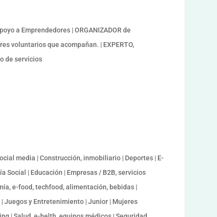
 Apoyo a Emprendedores | ORGANIZADOR de
res voluntarios que acompañan. | EXPERTO,
 de servicios
cial media | Construcción, inmobiliario | Deportes | E-
 Social | Educación | Empresas / B2B, servicios
mía, e-food, techfood, alimentación, bebidas |
 | Juegos y Entretenimiento | Junior | Mujeres
ng | Salud, e-helth, equipos médicos | Seguridad,