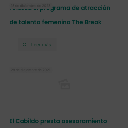
18 de diciembre de 2023
Finaliza el programa de atracción
de talento femenino The Break
Leer más
28 de diciembre de 2021
El Cabildo presta asesoramiento